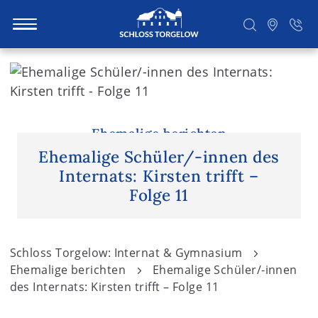
S
k
i
Suchen
p
t
Ehemalige berichten
o
Ehemalige Schüler/-innen des
c
Internats: Kirsten trifft –
o
Folge 11
n
t
e
Schloss Torgelow: Internat & Gymnasium
n
Ehemalige berichten
Ehemalige Schüler/-innen
t
des Internats: Kirsten trifft – Folge 11