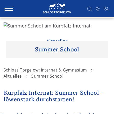
S
k
i
Suchen
p
Aktuelles
t
Summer School
o
c
o
Schloss Torgelow: Internat & Gymnasium
n
Aktuelles
Summer School
t
e
Kurpfalz Internat: Summer School –
n
löwenstark durchstarten!
t