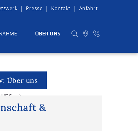
etzwerk
Presse
Kontakt
Anfahrt
NAHME
ÜBER UNS
w: Über uns
r uns
nschaft &