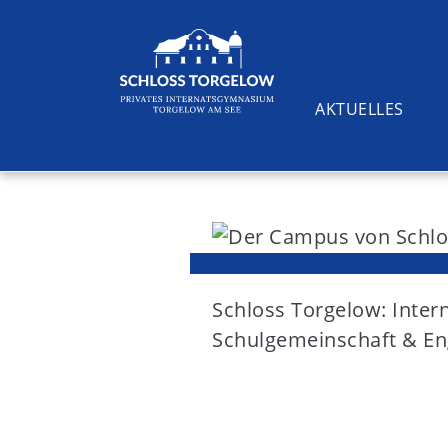
AKTUELLES
S
k
i
Suchen
p
t
Schloss Torgelow: Inte
o
Schulgemeinschaft & En
c
o
n