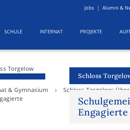
Jobs
Alumni & N
SCHULE
INTERNAT
PROJEKTE
AUF
Schloss Torgelo
rnat & Gymnasium
Schloss Torgelow: Übe
gagierte
Schulgemei
Engagierte