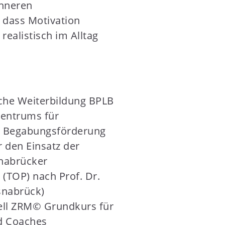
inneren
o dass Motivation
realistisch im Alltag
che Weiterbildung BPLB
entrums für
 Begabungsförderung
ür den Einsatz der
nabrücker
 (TOP) nach Prof. Dr.
snabrück)
ll ZRM© Grundkurs für
nd Coaches