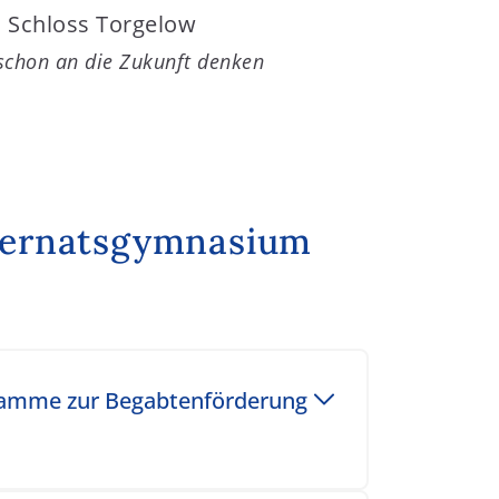
schon an die Zukunft denken
nternatsgymnasium
gramme zur Begabtenförderung