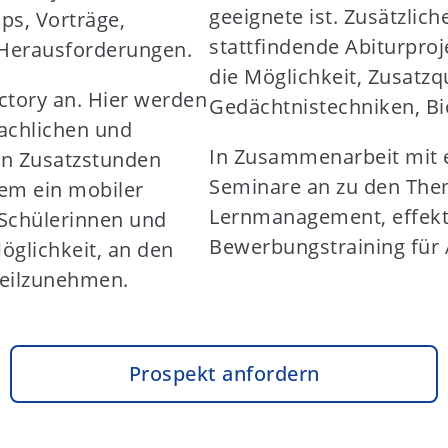
geeignete ist. Zusätzli
s, Vorträge,
stattfindende Abiturpro
e Herausforderungen.
die Möglichkeit, Zusatzqu
actory an. Hier werden
Gedächtnistechniken, Bi
achlichen und
In Zusammenarbeit mit e
n Zusatzstunden
Seminare an zu den Them
dem ein mobiler
Lernmanagement, effekt
e Schülerinnen und
Bewerbungstraining für 
öglichkeit, an den
teilzunehmen.
Prospekt anfordern