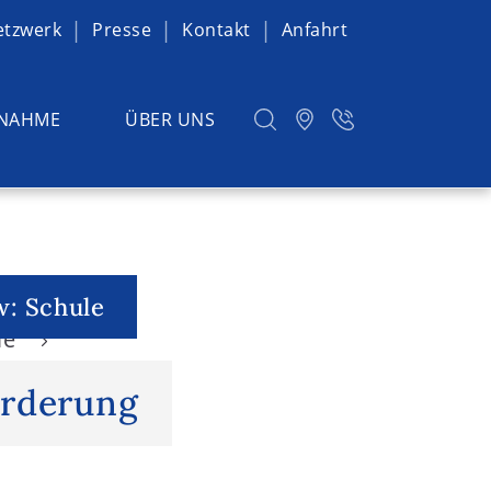
etzwerk
Presse
Kontakt
Anfahrt
NAHME
ÜBER UNS
w: Schule
le
örderung