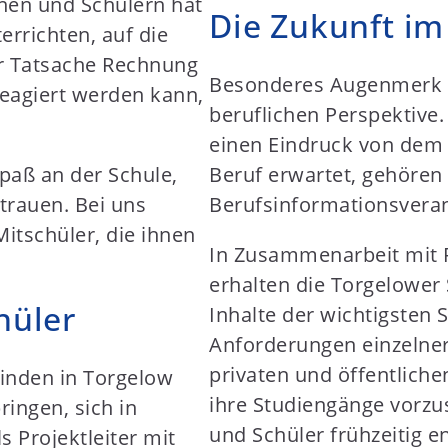
nnen und Schülern hat
Die Zukunft im
errichten, auf die
er Tatsache Rechnung
Besonderes Augenmerk le
reagiert werden kann,
beruflichen Perspektive
einen Eindruck von dem 
paß an der Schule,
Beruf erwartet, gehören
trauen. Bei uns
Berufsinformationsver
itschüler, die ihnen
In Zusammenarbeit mit 
erhalten die Torgelower S
hüler
Inhalte der wichtigsten
Anforderungen einzelner
privaten und öffentlich
inden in Torgelow
ihre Studiengänge vorzu
ringen, sich in
und Schüler frühzeitig e
s Projektleiter mit