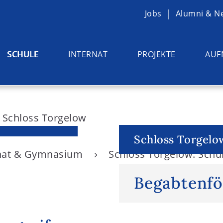
Jobs
Alumni & N
SCHULE
INTERNAT
PROJEKTE
AUF
Schloss Torgelo
rnat & Gymnasium
Schloss Torgelow: Schu
Begabtenf