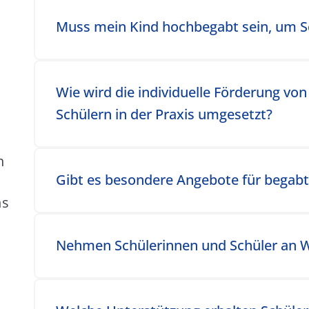
Toggle accordion item
Muss mein Kind hochbegabt sein, um S
Toggle accordion item
Wie wird die individuelle Förderung vo
Schülern in der Praxis umgesetzt?
n
Toggle accordion item
Gibt es besondere Angebote für begabt
ns
Toggle accordion item
Nehmen Schülerinnen und Schüler an W