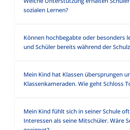
Toggle accordion item
Welche Unterstützung erhalten Schüler
sozialen Lernen?
Toggle accordion item
Können hochbegabte oder besonders le
und Schüler bereits während der Schulz
Toggle accordion item
Mein Kind hat Klassen übersprungen und
Klassenkameraden. Wie geht Schloss T
Toggle accordion item
Mein Kind fühlt sich in seiner Schule o
Interessen als seine Mitschüler. Wäre 
geeignet?