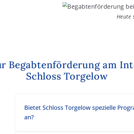
Heute 
ur Begabtenförderung am I
Schloss Torgelow
Toggle accordion item
Bietet Schloss Torgelow spezielle Pro
an?