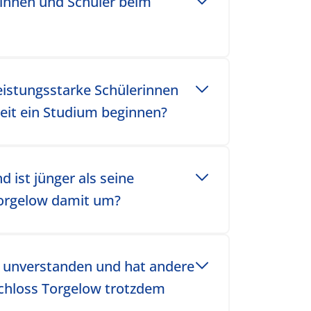
innen und Schüler beim
istungsstarke Schülerinnen
eit ein Studium beginnen?
 ist jünger als seine
orgelow damit um?
ft unverstanden und hat andere
Schloss Torgelow trotzdem