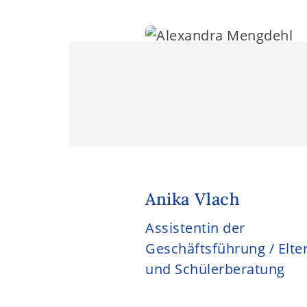
t
e
n
t
Anika Vlach
Assistentin der
Geschäftsführung / Elte
und Schülerberatung