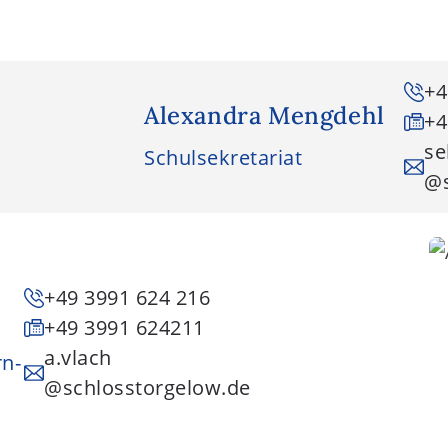
+4
Alexandra Mengdehl
+4
se
Schulsekretariat
@s
+49 3991 624 216
+49 3991 624211
a.vlach
rn-
@schlosstorgelow.de