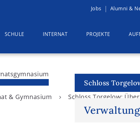
Jobs
Alumni & N
SCHULE
INTERNAT
PROJEKTE
AUF
Schloss Torgelo
rnat & Gymnasium
Schloss Torgelow: Übe
Verwaltun