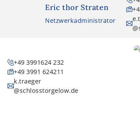
Eric thor Straten
+4
e.
Netzwerkadministrator
@s
+49 3991624 232
+49 3991 624211
k.traeger
@schlosstorgelow.de