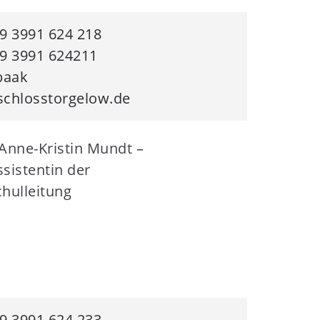
9 3991 624 218
9 3991 624211
baak
chlosstorgelow.de
9 3991 624 233