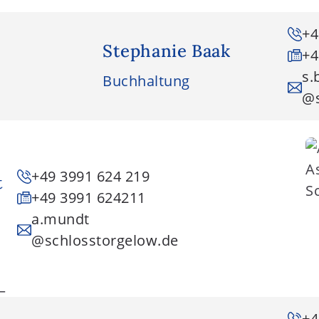
+4
Stephanie Baak
+4
s.
Buchhaltung
@s
+49 3991 624 219
t
+49 3991 624211
a.mundt
@schlosstorgelow.de
+4