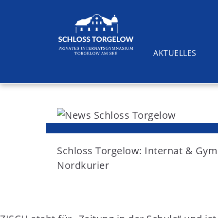
AKTUELLES
S
k
i
Suchen
p
t
Schloss Torgelow: Internat & G
o
Nordkurier
c
o
n