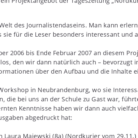
t ein Projektangebot der Tageszeitung „Nordkur
Welt des Journalistendaseins. Man kann erlerne
ss sie für die Leser besonders interessant und
er 2006 bis Ende Februar 2007 an diesem Proj
nlos, den wir dann natürlich auch – bevorzugt
ormationen über den Aufbau und die Inhalte e
 Workshop in Neubrandenburg, wo sie Interess
tin, die bei uns an der Schule zu Gast war, fü
rlernten Kenntnisse haben wir dann auch vielf
Ausgaben abgedruckt hat:
 Laura Majewski (8a) (Nordkurier vom 29.11.)