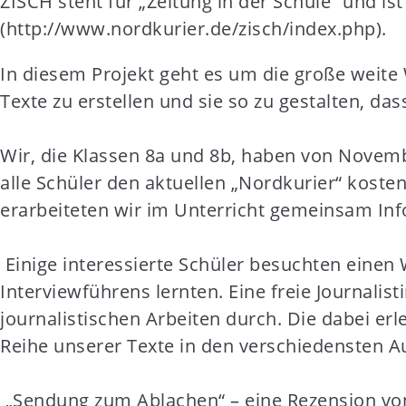
ZISCH steht für „Zeitung in der Schule“ und is
t
(http://www.nordkurier.de/zisch/index.php).
e
n
In diesem Projekt geht es um die große weite 
t
Texte zu erstellen und sie so zu gestalten, da
Wir, die Klassen 8a und 8b, haben von Novemb
alle Schüler den aktuellen „Nordkurier“ koste
erarbeiteten wir im Unterricht gemeinsam Inf
Einige interessierte Schüler besuchten einen
Interviewführens lernten. Eine freie Journalis
journalistischen Arbeiten durch. Die dabei e
Reihe unserer Texte in den verschiedensten 
„Sendung zum Ablachen“ – eine Rezension von