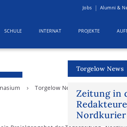
Jobs
Alumni & N
SCHULE
INTERNAT
PROJEKTE
AUF
Torgelow News
ymnasium
Torgelow News
Zeitung in d
Zeitung in 
Redakteure
Nordkurier