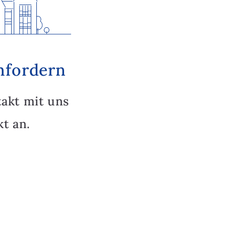
nfordern
takt mit uns
t an.