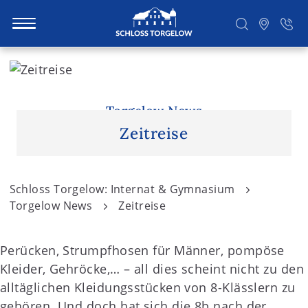
S
k
i
Suchen
p
Torgelow News
t
Zeitreise
o
c
o
Schloss Torgelow: Internat & Gymnasium
n
Torgelow News
Zeitreise
t
e
Perücken, Strumpfhosen für Männer, pompöse
n
Kleider, Gehröcke,… – all dies scheint nicht zu den
t
alltäglichen Kleidungsstücken von 8-Klässlern zu
gehören. Und doch hat sich die 8b nach der