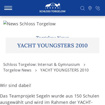
S
k
i
Suchen
p
Torgelow News
t
YACHT YOUNGSTERS 2010
o
c
o
Schloss Torgelow: Internat & Gymnasium
n
Torgelow News
YACHT YOUNGSTERS 2010
t
e
Wir sind dabei!
n
t
Das Teamprojekt Segeln wurde aus 150 Schulen
ausgewählt und wird im Rahmen der YACHT-