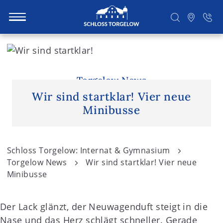
S
k
i
Suchen
p
Torgelow News
t
Wir sind startklar! Vier neue
o
Minibusse
c
o
n
Schloss Torgelow: Internat & Gymnasium
t
Torgelow News
Wir sind startklar! Vier neue
e
Minibusse
n
t
Der Lack glänzt, der Neuwagenduft steigt in die
Nase und das Herz schlägt schneller. Gerade