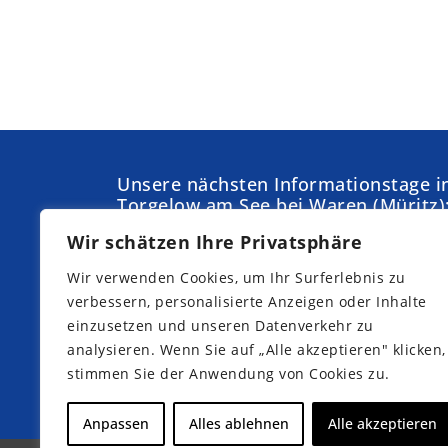
Unsere nächsten Informationstage i
Torgelow am See bei Waren (Müritz)
Wir schätzen Ihre Privatsphäre
Samstag,
Sonntag,
05.09.2026
04.10.2026
Wir verwenden Cookies, um Ihr Surferlebnis zu
Samstag,
Samstag,
verbessern, personalisierte Anzeigen oder Inhalte
19.09.2026
10.10.2026
einzusetzen und unseren Datenverkehr zu
analysieren. Wenn Sie auf „Alle akzeptieren" klicken,
stimmen Sie der Anwendung von Cookies zu.
Jetzt Teilnahme anmelden
Anpassen
Alles ablehnen
Alle akzeptieren