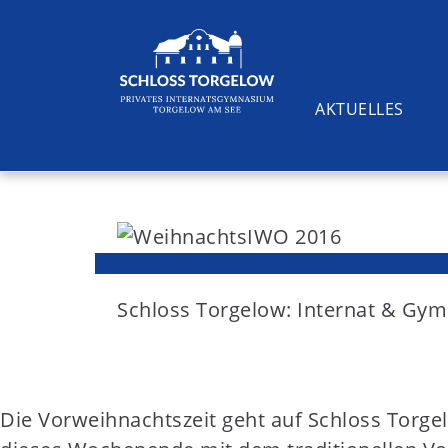
AKTUELLES
S
k
i
Suchen
p
t
Schloss Torgelow: Internat & G
o
c
o
Die Vorweihnachtszeit geht auf Schloss Torge
n