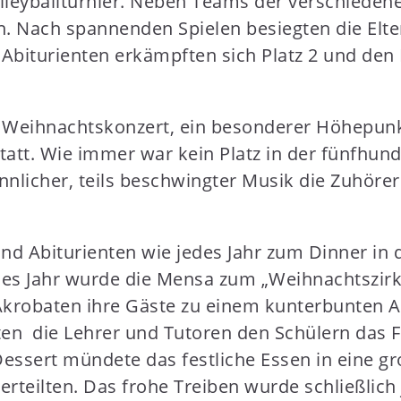
leyballturnier. Neben Teams der verschiedene
. Nach spannenden Spielen besiegten die Elte
e Abiturienten erkämpften sich Platz 2 und de
 Weihnachtskonzert, ein besonderer Höhepunkt
tatt. Wie immer war kein Platz in der fünfhun
nnlicher, teils beschwingter Musik die Zuhörer
nd Abiturienten wie jedes Jahr zum Dinner in 
ses Jahr wurde die Mensa zum „Weihnachtszirku
d Akrobaten ihre Gäste zu einem kunterbunten
n die Lehrer und Tutoren den Schülern das F
sert mündete das festliche Essen in eine gro
teilten. Das frohe Treiben wurde schließlich 