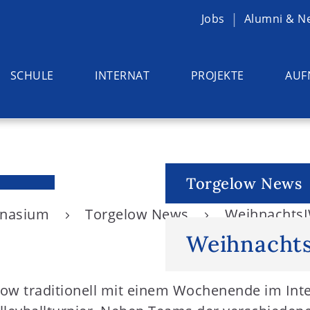
Jobs
Alumni & N
SCHULE
INTERNAT
PROJEKTE
AUF
Torgelow News
ymnasium
Torgelow News
Weihnachts
Weihnacht
low traditionell mit einem Wochenende im Int