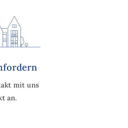
nfordern
takt mit uns
t an.