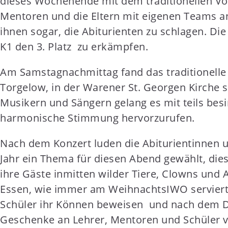
dieses Wochenende mit dem traditionellen Vol
t
Mentoren und die Eltern mit eigenen Teams an
e
ihnen sogar, die Abiturienten zu schlagen. Di
n
K1 den 3. Platz zu erkämpfen.
t
Am Samstagnachmittag fand das traditionelle
Torgelow, in der Warener St. Georgen Kirche s
Musikern und Sängern gelang es mit teils besi
harmonische Stimmung hervorzurufen.
Nach dem Konzert luden die Abiturientinnen u
Jahr ein Thema für diesen Abend gewählt, die
ihre Gäste inmitten wilder Tiere, Clowns un
Essen, wie immer am WeihnachtsIWO servierte
Schüler ihr Können beweisen und nach dem Des
Geschenke an Lehrer, Mentoren und Schüler ver