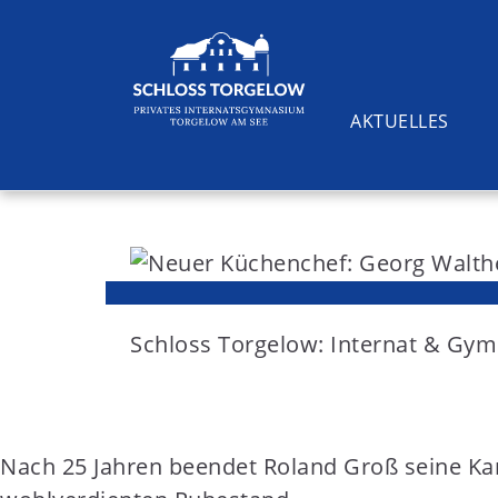
AKTUELLES
S
k
i
Suchen
p
t
Schloss Torgelow: Internat & G
o
c
o
Nach 25 Jahren beendet Roland Groß seine Ka
n