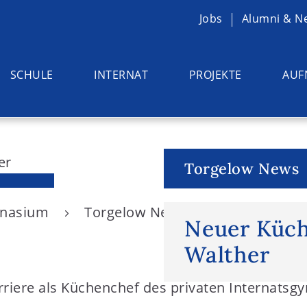
Jobs
Alumni & N
SCHULE
INTERNAT
PROJEKTE
AUF
Torgelow News
ymnasium
Torgelow News
Neuer Küche
Neuer Küch
Walther
rriere als Küchenchef des privaten Internats