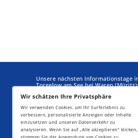
Unsere nächsten Informationstage i
Torgelow am See bei Waren (Müritz)
Wir schätzen Ihre Privatsphäre
Samstag,
Sonntag,
05.09.2026
04.10.2026
Wir verwenden Cookies, um Ihr Surferlebnis zu
Samstag,
Samstag,
verbessern, personalisierte Anzeigen oder Inhalte
19.09.2026
10.10.2026
einzusetzen und unseren Datenverkehr zu
analysieren. Wenn Sie auf „Alle akzeptieren" klicken,
stimmen Sie der Anwendung von Cookies zu.