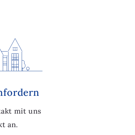
nfordern
takt mit uns
t an.