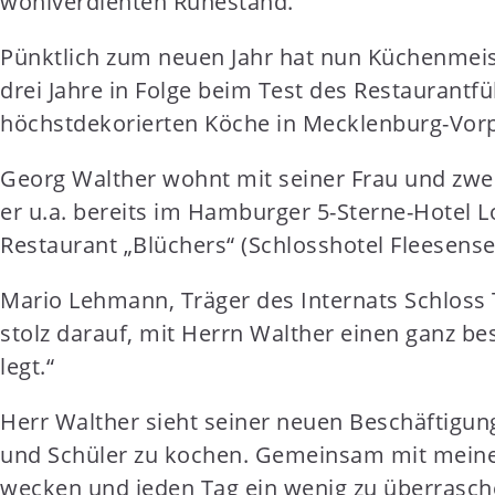
wohlverdienten Ruhestand.
t
e
Pünktlich zum neuen Jahr hat nun Küchenmeist
n
drei Jahre in Folge beim Test des Restaurantf
t
höchstdekorierten Köche in Mecklenburg-Vo
Georg Walther wohnt mit seiner Frau und zwei 
er u.a. bereits im Hamburger 5-Sterne-Hotel L
Restaurant „Blüchers“ (Schlosshotel Fleesensee
Mario Lehmann, Träger des Internats Schloss T
stolz darauf, mit Herrn Walther einen ganz b
legt.“
Herr Walther sieht seiner neuen Beschäftigun
und Schüler zu kochen. Gemeinsam mit meinem
wecken und jeden Tag ein wenig zu überrasch