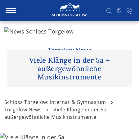
S
k
i
Suchen
p
Torgelow News
t
Viele Klänge in der 5a –
o
außergewöhnliche
c
Musikinstrumente
o
n
t
Schloss Torgelow: Internat & Gymnasium
e
Torgelow News
Viele Klänge in der 5a –
n
außergewöhnliche Musikinstrumente
t