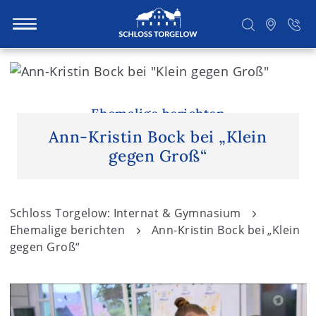
S
k
i
Suchen
p
Ehemalige berichten
t
Ann-Kristin Bock bei „Klein
o
gegen Groß“
c
o
n
Schloss Torgelow: Internat & Gymnasium
t
Ehemalige berichten
Ann-Kristin Bock bei „Klein
e
gegen Groß“
n
t