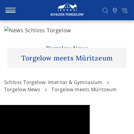
S
k
i
Suchen
p
Torgelow News
t
Torgelow meets Müritzeum
o
c
o
Schloss Torgelow: Internat & Gymnasium
n
Torgelow News
Torgelow meets Müritzeum
t
e
n
t