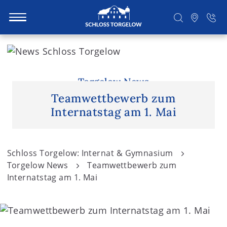
S
k
i
Suchen
p
Torgelow News
t
Teamwettbewerb zum
o
Internatstag am 1. Mai
c
o
n
Schloss Torgelow: Internat & Gymnasium
t
Torgelow News
Teamwettbewerb zum
e
Internatstag am 1. Mai
n
t