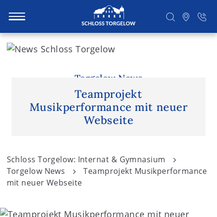
S
k
i
Suchen
p
Torgelow News
t
Teamprojekt
o
Musikperformance mit neuer
c
Webseite
o
n
t
Schloss Torgelow: Internat & Gymnasium
e
Torgelow News
Teamprojekt Musikperformance
n
mit neuer Webseite
t