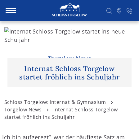
S
k
i
Suchen
p
t
Torgelow News
o
Internat Schloss Torgelow
c
startet fröhlich ins Schuljahr
o
n
t
Schloss Torgelow: Internat & Gymnasium
e
Torgelow News
Internat Schloss Torgelow
n
startet fröhlich ins Schuljahr
t
„Ich bin aufgeregt“, war der häufigste Satz am