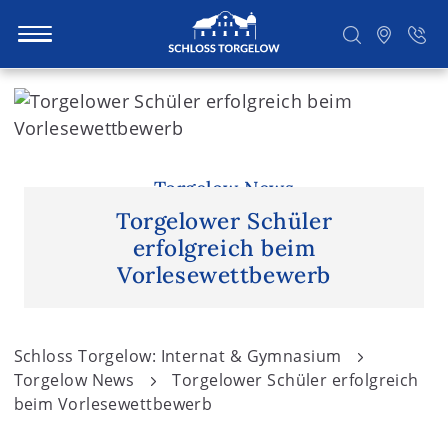
S
k
i
Suchen
p
t
Torgelow News
o
Torgelower Schüler
c
erfolgreich beim
o
Vorlesewettbewerb
n
t
e
Schloss Torgelow: Internat & Gymnasium
n
Torgelow News
Torgelower Schüler erfolgreich
t
beim Vorlesewettbewerb