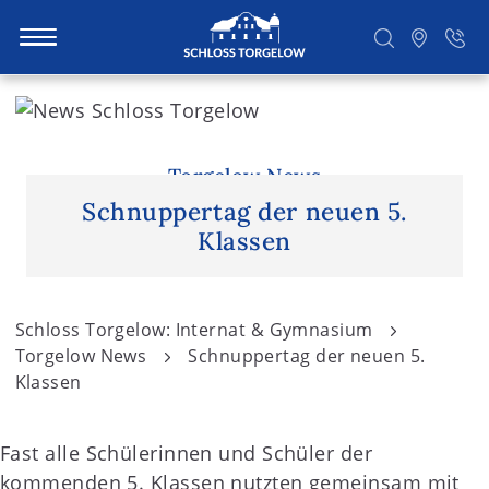
S
k
i
Suchen
p
Torgelow News
t
Schnuppertag der neuen 5.
o
Klassen
c
o
n
Schloss Torgelow: Internat & Gymnasium
t
Torgelow News
Schnuppertag der neuen 5.
e
Klassen
n
t
Fast alle Schülerinnen und Schüler der
kommenden 5. Klassen nutzten gemeinsam mit