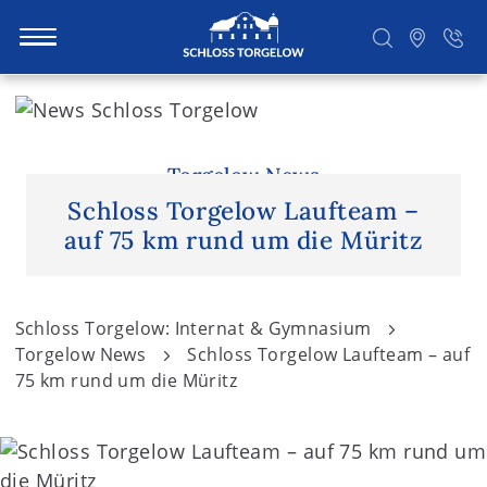
S
k
i
Suchen
p
Torgelow News
t
Schloss Torgelow Laufteam –
o
auf 75 km rund um die Müritz
c
o
n
Schloss Torgelow: Internat & Gymnasium
t
Torgelow News
Schloss Torgelow Laufteam – auf
e
75 km rund um die Müritz
n
t