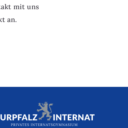
takt mit uns
t an.