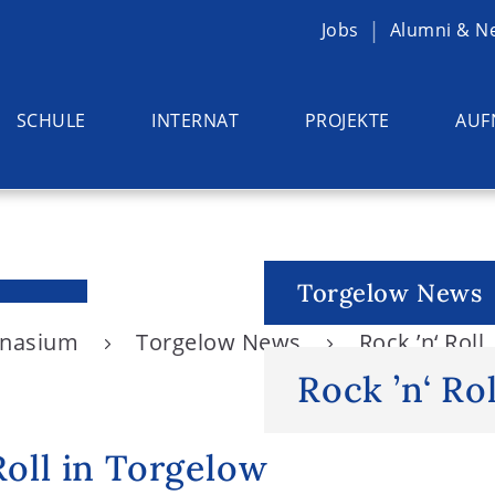
Jobs
Alumni & N
SCHULE
INTERNAT
PROJEKTE
AUF
Torgelow News
ymnasium
Torgelow News
Rock ’n‘ Roll
Rock ’n‘ Rol
Roll in Torgelow