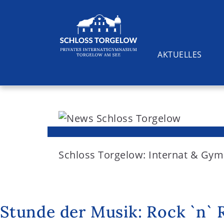
AKTUELLES
S
k
i
Suchen
p
t
Schloss Torgelow: Internat & G
o
c
o
Stunde der Musik: Rock `n` 
n