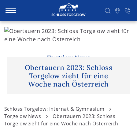
S
k
i
Suchen
p
t
Torgelow News
o
Obertauern 2023: Schloss
c
Torgelow zieht für eine
o
Woche nach Österreich
n
t
e
Schloss Torgelow: Internat & Gymnasium
n
Torgelow News
Obertauern 2023: Schloss
t
Torgelow zieht für eine Woche nach Österreich