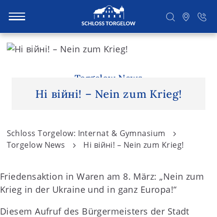
S
k
i
Suchen
p
Torgelow News
t
Нi вiйнi! – Nein zum Krieg!
o
c
o
Schloss Torgelow: Internat & Gymnasium
n
Torgelow News
Нi вiйнi! – Nein zum Krieg!
t
e
Friedensaktion in Waren am 8. März: „Nein zum
n
Krieg in der Ukraine und in ganz Europa!“
t
Diesem Aufruf des Bürgermeisters der Stadt