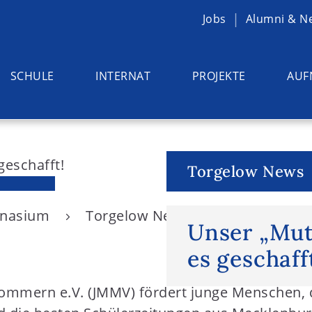
Jobs
Alumni & N
SCHULE
INTERNAT
PROJEKTE
AUF
Torgelow News
ymnasium
Torgelow News
Unser „Mutte
Unser „Mut
es geschaff
mern e.V. (JMMV) fördert junge Menschen, di