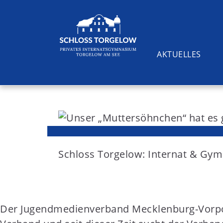
AKTUELLES
S
k
i
Suchen
p
t
Schloss Torgelow: Internat & G
o
c
o
Der Jugendmedienverband Mecklenburg-Vorpom
n