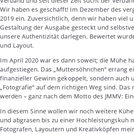
Verband und seit dieser Zeit sucht der Verba
t
Wir haben es geschafft! Im Dezember des ver
e
2019 ein. Zuversichtlich, denn wir haben viel u
n
Gestaltung der Ausgabe gesteckt und selbstve
t
unsere Authentizität darlegen. Bewertet wurde
und Layout.
Im April 2020 war es dann soweit; die Mühe ha
aufgestiegen. Das „Muttersöhnchen“ errang e
finanzieller Gewinn gekoppelt, sondern auch 
„Fotografie“ auf dem richtigen Weg sind. Das 
werden – ganz nach dem Motto des JMMV: Eine 
In diesem Sinne wollen wir noch weitere Kühe 
und abgrasen bis zu einer Hochleistungskuh mi
Fotografen, Layoutern und Kreativköpfen mei