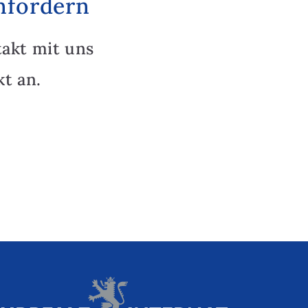
nfordern
takt mit uns
t an.