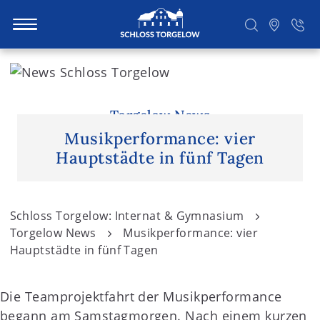
S
k
i
Suchen
p
Torgelow News
t
Musikperformance: vier
o
Hauptstädte in fünf Tagen
c
o
n
Schloss Torgelow: Internat & Gymnasium
t
Torgelow News
Musikperformance: vier
e
Hauptstädte in fünf Tagen
n
t
Die Teamprojektfahrt der Musikperformance
begann am Samstagmorgen. Nach einem kurzen