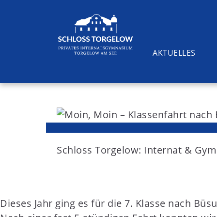
AKTUELLES
S
k
i
Suchen
p
t
Schloss Torgelow: Internat & G
o
c
o
Dieses Jahr ging es für die 7. Klasse nach Bü
n