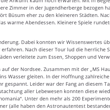
r die Ankunft kaum noch erwarten. Mit in Begl
e Zimmer in der Jugendherberge bezogen hatt
rt Büsum eher zu den kleineren Städten. Nac
das warme Abendessen. Kleinere Spiele rundet
nderung. Dabei konnten wir Wissenswertes übe
rfahren. Nach dieser Tour lud die herrliche 
den verleitete zum Essen, Shoppen und Verwe
h auf der Nordsee. Zusammen mit der „MS Hau
e ins Wasser gleiten. In der Hoffnung zahlreic
ehr gespannt. Leider war der Fang an diesem 
tachtung aller Lebewesen konnten diese wieder
nomania“. Unter den mehr als 200 Experimente
iner (alle haben den Astronautentest bestande