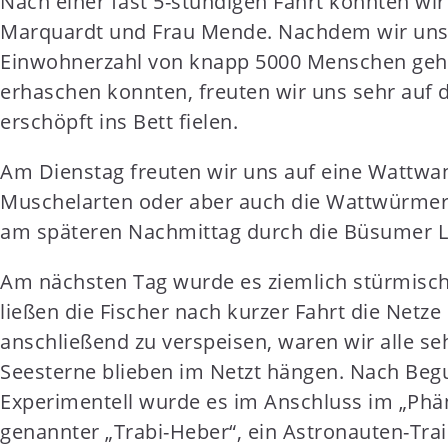
Nach einer fast 5-stündigen Fahrt konnten wi
t
Marquardt und Frau Mende. Nachdem wir unser
e
Einwohnerzahl von knapp 5000 Menschen gehö
n
erhaschen konnten, freuten wir uns sehr auf 
t
erschöpft ins Bett fielen.
Am Dienstag freuten wir uns auf eine Wattwa
Muschelarten oder aber auch die Wattwürmer e
am späteren Nachmittag durch die Büsumer Lä
Am nächsten Tag wurde es ziemlich stürmisc
ließen die Fischer nach kurzer Fahrt die Netz
anschließend zu verspeisen, waren wir alle s
Seesterne blieben im Netzt hängen. Nach Begu
Experimentell wurde es im Anschluss im „Phä
genannter „Trabi-Heber“, ein Astronauten-Tra