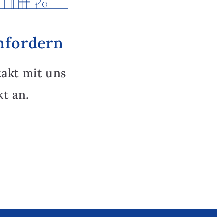
nfordern
takt mit uns
t an.