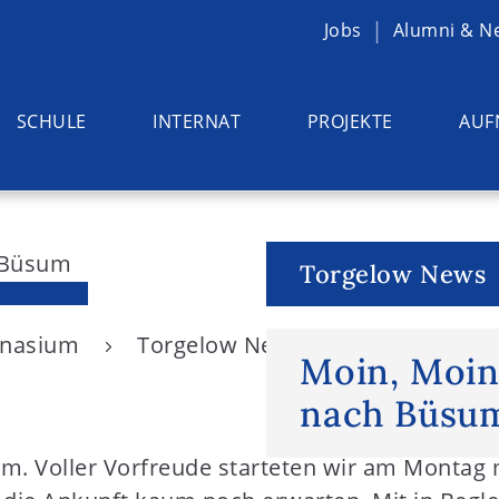
Jobs
Alumni & N
SCHULE
INTERNAT
PROJEKTE
AUF
Torgelow News
ymnasium
Torgelow News
Moin, Moin 
Moin, Moin
nach Büsu
sum. Voller Vorfreude starteten wir am Montag