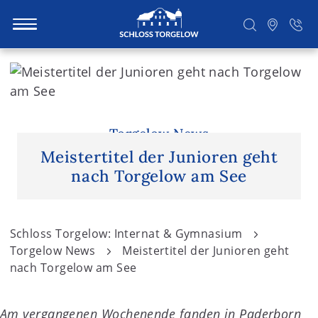
S
k
i
Suchen
p
t
Torgelow News
o
Meistertitel der Junioren geht
c
nach Torgelow am See
o
n
t
Schloss Torgelow: Internat & Gymnasium
e
Torgelow News
Meistertitel der Junioren geht
n
nach Torgelow am See
t
Am vergangenen Wochenende fanden in Paderborn