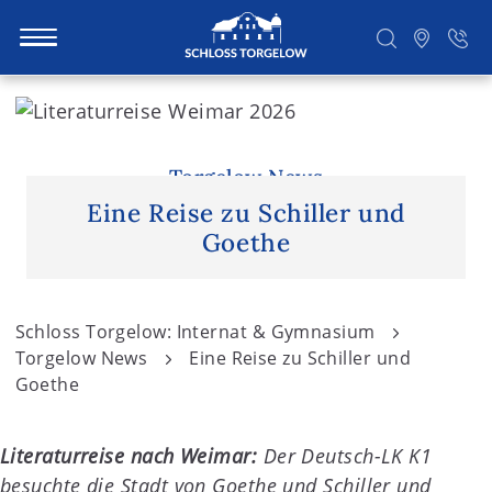
S
k
i
Suchen
p
Torgelow News
t
Eine Reise zu Schiller und
o
Goethe
c
o
n
Schloss Torgelow: Internat & Gymnasium
t
Torgelow News
Eine Reise zu Schiller und
e
Goethe
n
t
Literaturreise nach Weimar:
Der Deutsch-LK K1
besuchte die Stadt von Goethe und Schiller und