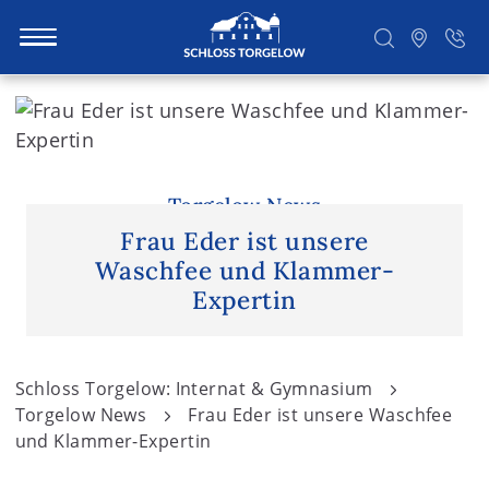
S
k
i
Suchen
p
t
Torgelow News
o
Frau Eder ist unsere
c
Waschfee und Klammer-
o
Expertin
n
t
e
Schloss Torgelow: Internat & Gymnasium
n
Torgelow News
Frau Eder ist unsere Waschfee
t
und Klammer-Expertin