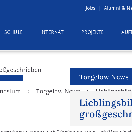
Jobs
Alumni & N
SCHULE
INTERNAT
PROJEKTE
AUF
Torgelow News
ymnasium
Torgelow News
Lieblingsbild
Lieblingsbi
großgeschr