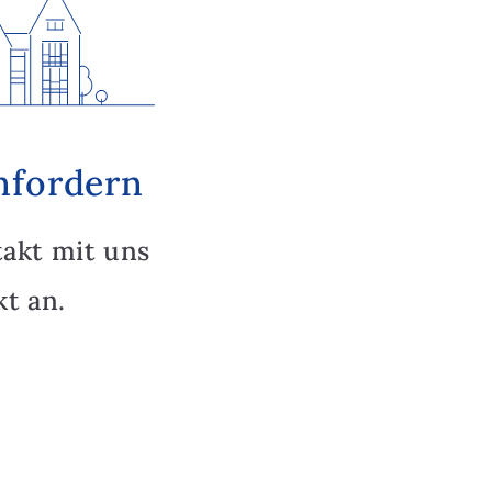
nfordern
takt mit uns
t an.