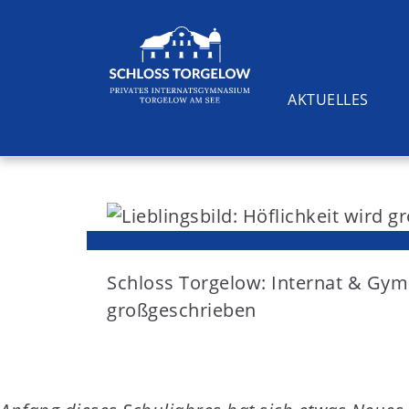
AKTUELLES
S
k
i
Suchen
p
t
Schloss Torgelow: Internat & G
o
großgeschrieben
c
o
n