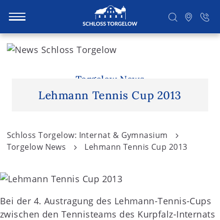
S
k
i
Suchen
p
Torgelow News
t
Lehmann Tennis Cup 2013
o
c
o
Schloss Torgelow: Internat & Gymnasium
n
Torgelow News
Lehmann Tennis Cup 2013
t
e
n
t
Bei der 4. Austragung des Lehmann-Tennis-Cups
zwischen den Tennisteams des Kurpfalz-Internats