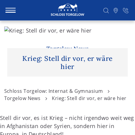
S
k
i
Suchen
p
Torgelow News
t
Krieg: Stell dir vor, er wäre
o
hier
c
o
n
Schloss Torgelow: Internat & Gymnasium
t
Torgelow News
Krieg: Stell dir vor, er wäre hier
e
n
Stell dir vor, es ist Krieg – nicht irgendwo weit weg
t
in Afghanistan oder Syrien, sondern hier in
Europa, in Deutschland!