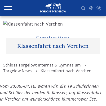
S
k
i
Suchen
p
Torgelow News
t
Klassenfahrt nach Verchen
o
c
o
Schloss Torgelow: Internat & Gymnasium
n
Torgelow News
Klassenfahrt nach Verchen
t
e
Vom 30.09.-04.10. waren wir, die 19 Schülerinnen
n
und Schüler der beiden 6. Klassen, auf Klassenfahrt
t
in Verchen am wunderschönen Kummerower See.