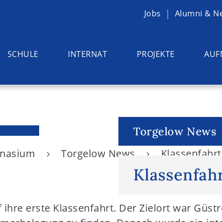
Jobs
Alumni & N
SCHULE
INTERNAT
PROJEKTE
AUF
Torgelow News
ymnasium
Torgelow News
Klassenfahrt
Klassenfahr
f ihre erste Klassenfahrt. Der Zielort war Güs