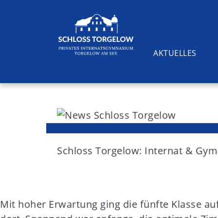
AKTUELLES
S
k
i
Suchen
p
t
Schloss Torgelow: Internat & G
o
c
o
Mit hoher Erwartung ging die fünfte Klasse au
n