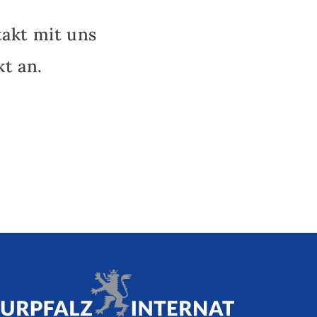
takt mit uns
t an.