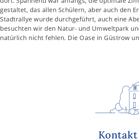
dort. Spannend war anfangs, die optimale Z
t
gestaltet, das allen Schülern, aber auch den 
e
Stadtrallye wurde durchgeführt, auch eine Ab
n
besuchten wir den Natur- und Umweltpark und 
t
natürlich nicht fehlen. Die Oase in Güstrow un
Kontakt