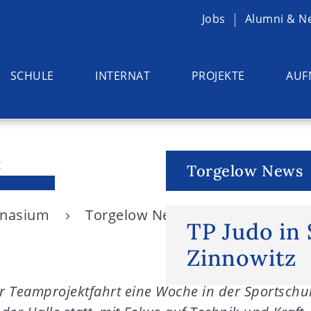
Jobs
Alumni & N
SCHULE
INTERNAT
PROJEKTE
AUF
Torgelow News
ymnasium
Torgelow News
TP Judo in S
TP Judo in
Zinnowitz
Teamprojektfahrt eine Woche in der Sportschule