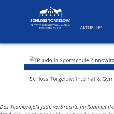
AKTUELLES
S
k
i
Suchen
p
t
Schloss Torgelow: Internat & G
o
c
o
Das Teamprojekt Judo verbrachte im Rahmen der 
n