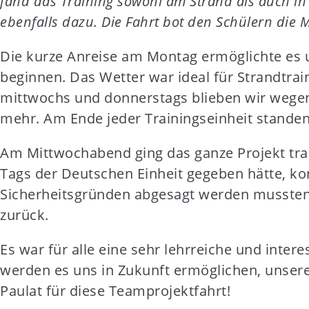
fand das Training sowohl am Strand als auch in 
t
ebenfalls dazu. Die Fahrt bot den Schülern die M
e
n
Die kurze Anreise am Montag ermöglichte es 
t
beginnen. Das Wetter war ideal für Strandtrai
mittwochs und donnerstags blieben wir wegen v
mehr. Am Ende jeder Trainingseinheit standen
Am Mittwochabend ging das ganze Projekt tradi
Tags der Deutschen Einheit gegeben hätte, ko
Sicherheitsgründen abgesagt werden mussten.
zurück.
Es war für alle eine sehr lehrreiche und inter
werden es uns in Zukunft ermöglichen, unser
Paulat für diese Teamprojektfahrt!