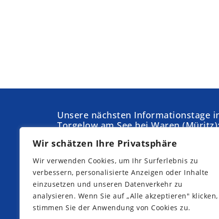
Unsere nächsten Informationstage i
Torgelow am See bei Waren (Müritz)
Wir schätzen Ihre Privatsphäre
Samstag,
Sonntag,
05.09.2026
04.10.2026
Wir verwenden Cookies, um Ihr Surferlebnis zu
Samstag,
Samstag,
verbessern, personalisierte Anzeigen oder Inhalte
19.09.2026
10.10.2026
einzusetzen und unseren Datenverkehr zu
analysieren. Wenn Sie auf „Alle akzeptieren" klicken,
stimmen Sie der Anwendung von Cookies zu.
Jetzt Teilnahme anmelden