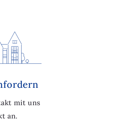
nfordern
takt mit uns
t an.