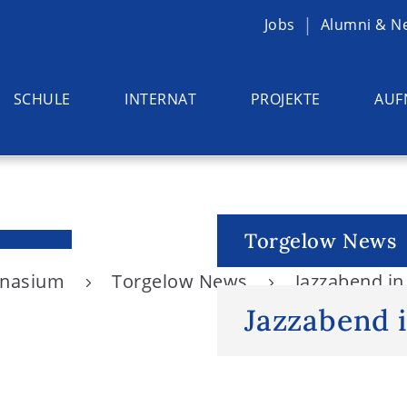
Jobs
Alumni & N
SCHULE
INTERNAT
PROJEKTE
AUF
Torgelow News
ymnasium
Torgelow News
Jazzabend in
Jazzabend 