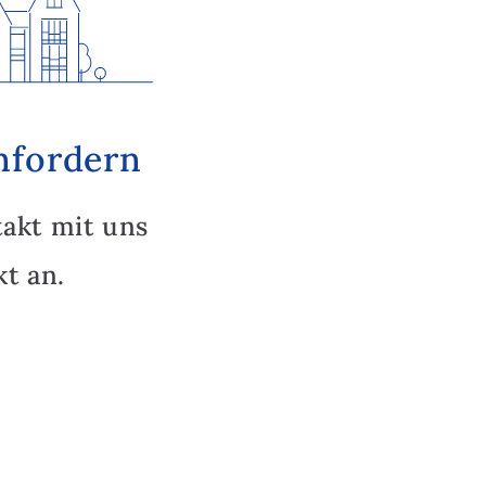
nfordern
takt mit uns
t an.