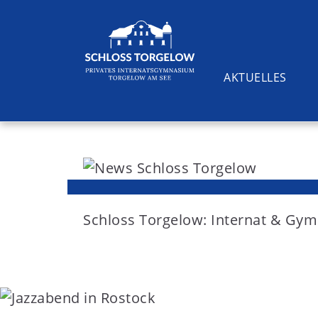
AKTUELLES
S
k
i
Suchen
p
t
Schloss Torgelow: Internat & G
o
c
o
n