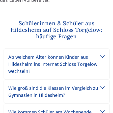
das Leben vorbereitet.
Schülerinnen & Schüler aus
Hildesheim auf Schloss Torgelow:
häufige Fragen
Toggle accordion item
Ab welchem Alter können Kinder aus
Hildesheim ins Internat Schloss Torgelow
wechseln?
Toggle accordion item
Wie groß sind die Klassen im Vergleich zu
Gymnasien in Hildesheim?
Toggle accordion item
Wie kommen Schüler am Wochenende