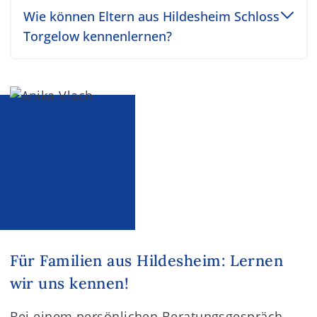
Toggle accordion item
Wie können Eltern aus Hildesheim Schloss
Torgelow kennenlernen?
Für Familien aus Hildesheim: Lernen
wir uns kennen!
Bei einem persönlichen Beratungsgespräch