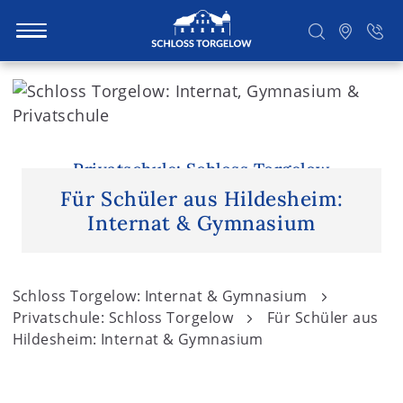
S
k
i
Suchen
p
t
Privatschule: Schloss Torgelow
o
Für Schüler aus Hildesheim:
c
Internat & Gymnasium
o
n
t
Schloss Torgelow: Internat & Gymnasium
e
Privatschule: Schloss Torgelow
Für Schüler aus
n
Hildesheim: Internat & Gymnasium
t