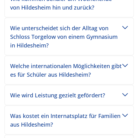
von Hildesheim hin und zurück?
Toggle accordion item
Wie unterscheidet sich der Alltag von
Schloss Torgelow von einem Gymnasium
in Hildesheim?
Toggle accordion item
Welche internationalen Möglichkeiten gibt
es für Schüler aus Hildesheim?
Toggle accordion item
Wie wird Leistung gezielt gefördert?
Toggle accordion item
Was kostet ein Internatsplatz für Familien
aus Hildesheim?