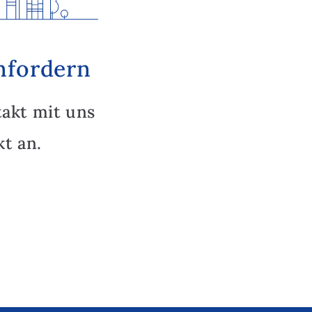
nfordern
takt mit uns
t an.