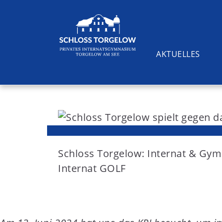
AKTUELLES
S
k
i
Suchen
p
t
Schloss Torgelow: Internat & G
o
Internat GOLF
c
o
n