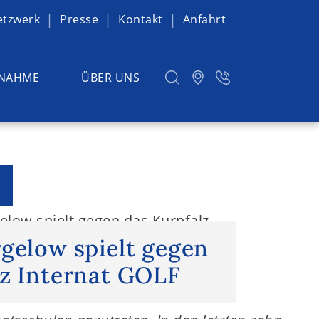
etzwerk
Presse
Kontakt
Anfahrt
NAHME
ÜBER UNS
elow spielt gegen das Kurpfalz
rgelow spielt gegen
lz Internat GOLF