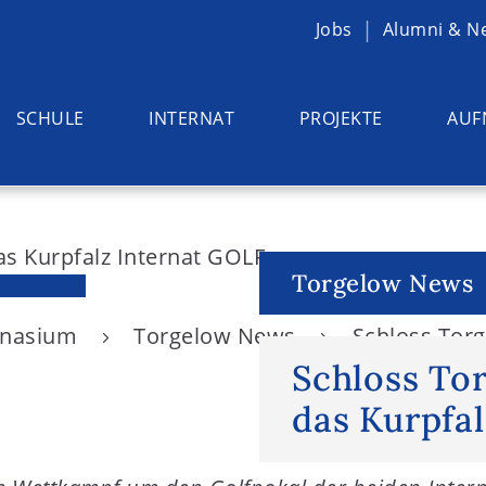
Jobs
Alumni & N
SCHULE
INTERNAT
PROJEKTE
AUF
Torgelow News
ymnasium
Torgelow News
Schloss Torg
Schloss To
das Kurpfa