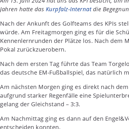
Am 13. Juni 2024 hat uns das KPI besucht, um i
t
Jahren hatte das
Kurpfalz-Internat
die Begegnung
e
n
Nach der Ankunft des Golfteams des KPIs st
t
würde. Am Freitagmorgen ging es für die Schü
Kennenlernrunden der Plätze los. Nach dem Mi
Pokal zurückzuerobern.
Nach dem ersten Tag führte das Team Torgelo
das deutsche EM-Fußballspiel, das natürlich m
Am nächsten Morgen ging es direkt nach dem 
aufgrund starker Regenfälle eine Spielunter
gelang der Gleichstand – 3:3.
Am Nachmittag ging es dann auf den Engel&Völ
entscheiden konnten.