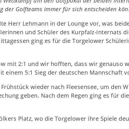
m Wettkampf um den Golfpokal der beiden Intern
 der Golfteams immer für sich entscheiden kö
ellte Herr Lehmann in der Lounge vor, was b
lerinnen und Schüler des Kurpfalz-Internats d
ttagessen ging es für die Torgelower Schüler
w mit 2:1 und wir hofften, dass wir genauso 
it einem 5:1 Sieg der deutschen Mannschaft vo
Frühstück wieder nach Fleesensee, um den We
brechung geben. Nach dem Regen ging es für d
kers Platz, wo die Torgelower ihre Spiele deu