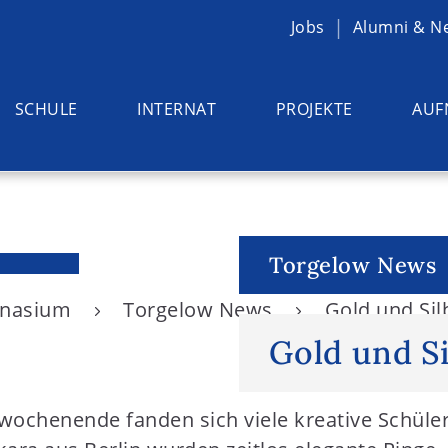
Jobs
Alumni & N
SCHULE
INTERNAT
PROJEKTE
AUF
Torgelow News
ymnasium
Torgelow News
Gold und Si
Gold und S
wochenende fanden sich viele kreative Schüler