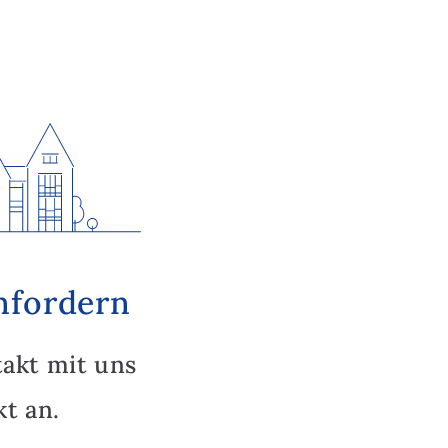
nfordern
takt mit uns
t an.