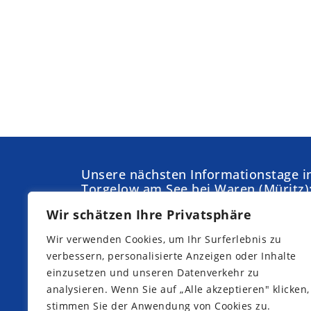
Unsere nächsten Informationstage i
Torgelow am See bei Waren (Müritz)
Wir schätzen Ihre Privatsphäre
Samstag,
Sonntag,
05.09.2026
04.10.2026
Wir verwenden Cookies, um Ihr Surferlebnis zu
Samstag,
Samstag,
verbessern, personalisierte Anzeigen oder Inhalte
19.09.2026
10.10.2026
einzusetzen und unseren Datenverkehr zu
analysieren. Wenn Sie auf „Alle akzeptieren" klicken,
stimmen Sie der Anwendung von Cookies zu.
Jetzt Teilnahme anmelden