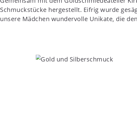
Gemeinsam mit dem Goldschmiedeatelier Kirkar
t
Schmuckstücke hergestellt. Eifrig wurde gesägt
e
unsere Mädchen wundervolle Unikate, die den
n
t