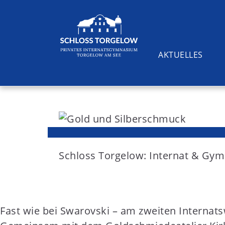
AKTUELLES
S
k
i
Suchen
p
t
Schloss Torgelow: Internat & G
o
c
o
Fast wie bei Swarovski – am zweiten Internats
n