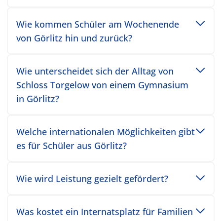
Toggle accordion item
Wie kommen Schüler am Wochenende
von Görlitz hin und zurück?
Toggle accordion item
Wie unterscheidet sich der Alltag von
Schloss Torgelow von einem Gymnasium
in Görlitz?
Toggle accordion item
Welche internationalen Möglichkeiten gibt
es für Schüler aus Görlitz?
Toggle accordion item
Wie wird Leistung gezielt gefördert?
Toggle accordion item
Was kostet ein Internatsplatz für Familien