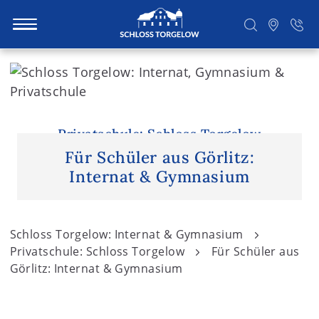
S
k
i
Suchen
p
t
Privatschule: Schloss Torgelow
o
Für Schüler aus Görlitz:
c
Internat & Gymnasium
o
n
t
Schloss Torgelow: Internat & Gymnasium
e
Privatschule: Schloss Torgelow
Für Schüler aus
n
Görlitz: Internat & Gymnasium
t