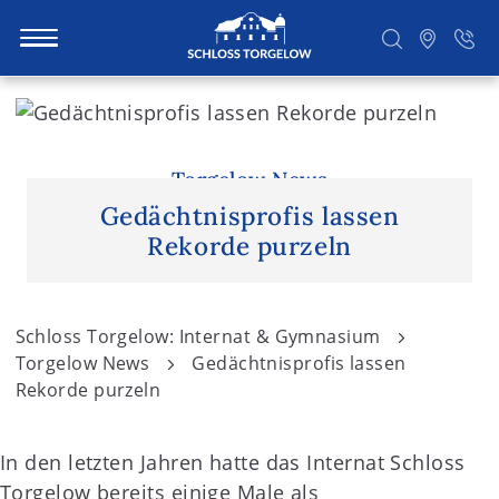
S
k
i
Suchen
p
Torgelow News
t
Gedächtnisprofis lassen
o
Rekorde purzeln
c
o
n
Schloss Torgelow: Internat & Gymnasium
t
Torgelow News
Gedächtnisprofis lassen
e
Rekorde purzeln
n
t
In den letzten Jahren hatte das Internat Schloss
Torgelow bereits einige Male als