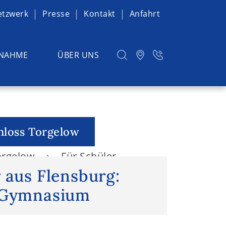
etzwerk
Presse
Kontakt
Anfahrt
NAHME
ÜBER UNS
chloss Torgelow
Torgelow
Für Schüler
 aus Flensburg:
 Gymnasium