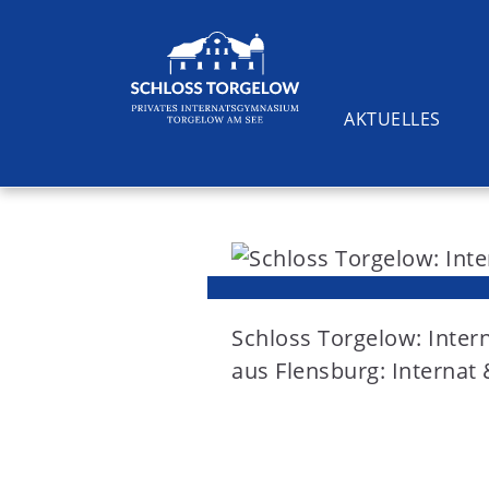
AKTUELLES
S
k
i
Suchen
p
t
Schloss Torgelow: Inte
o
aus Flensburg: Interna
c
o
n