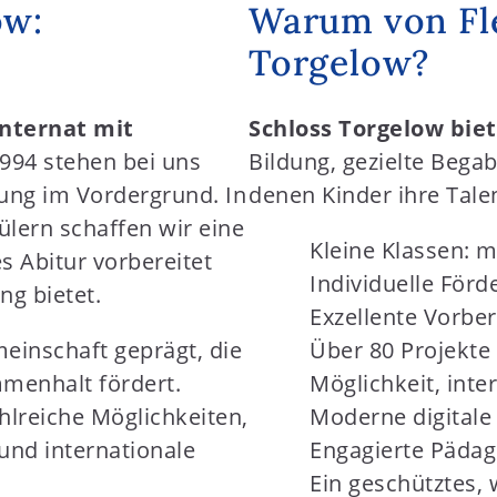
ow:
Warum von Fle
Torgelow?
nternat mit
Schloss Torgelow bie
994 stehen bei uns
Bildung, gezielte Bega
zung im Vordergrund. In
denen Kinder ihre Tale
lern schaffen wir eine
Kleine Klassen: 
s Abitur vorbereitet
Individuelle Fö
ng bietet.
Exzellente Vorber
einschaft geprägt, die
Über 80 Projekte 
menhalt fördert.
Möglichkeit, int
hlreiche Möglichkeiten,
Moderne digitale
 und internationale
Engagierte Pädago
Ein geschütztes, 