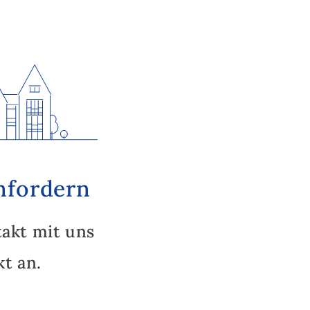
nfordern
takt mit uns
t an.