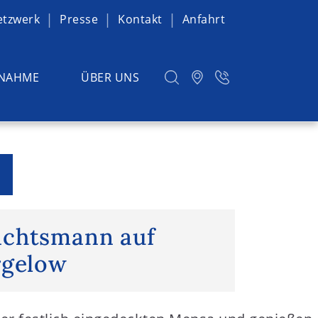
etzwerk
Presse
Kontakt
Anfahrt
NAHME
ÜBER UNS
htsmann auf Schloss Torgelow
achtsmann auf
rgelow