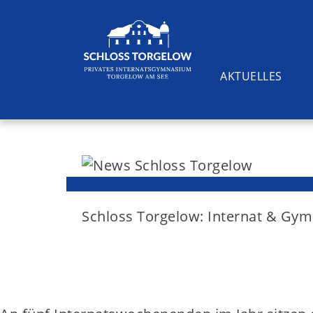
AKTUELLES
S
k
i
Suchen
p
t
Schloss Torgelow: Internat & G
o
c
o
n