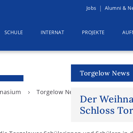
Jobs
Alumni & N
SCHULE
INTERNAT
PROJEKTE
AUF
Torgelow News
ymnasium
Torgelow News
Der Weihnac
Der Weihn
Schloss To