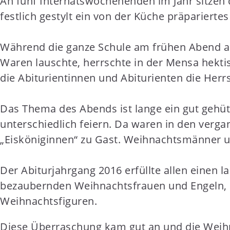
An fünf Internatswochenenden im Jahr sitzen 
t
festlich gestylt ein von der Küche präparierte
e
n
Während die ganze Schule am frühen Abend and
t
Waren lauschte, herrschte in der Mensa hekti
die Abiturientinnen und Abiturienten die Herrs
Das Thema des Abends ist lange ein gut gehü
unterschiedlich feiern. Da waren in den verg
„Eisköniginnen“ zu Gast. Weihnachtsmänner u
Der Abiturjahrgang 2016 erfüllte allen eine
bezaubernden Weihnachtsfrauen und Engeln, 
Weihnachtsfiguren.
Diese Überraschung kam gut an und die Weih