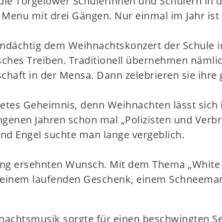
die Torgelower Schülerinnen und Schülern in 
s Menu mit drei Gängen. Nur einmal im Jahr ist
ächtig dem Weihnachtskonzert der Schule in d
sches Treiben. Traditionell übernehmen nämli
chaft in der Mensa. Dann zelebrieren sie ihre 
tetes Geheimnis, denn Weihnachten lässt sich
angenen Jahren schon mal „Polizisten und Verb
nd Engel suchte man lange vergeblich.
n lang ersehnten Wunsch. Mit dem Thema „Whi
einem laufenden Geschenk, einem Schneemann,
nachtsmusik sorgte für einen beschwingten S