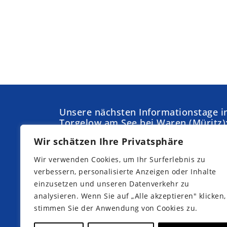
Unsere nächsten Informationstage i
Torgelow am See bei Waren (Müritz)
Wir schätzen Ihre Privatsphäre
Samstag,
Sonntag,
05.09.2026
04.10.2026
Wir verwenden Cookies, um Ihr Surferlebnis zu
Samstag,
Samstag,
verbessern, personalisierte Anzeigen oder Inhalte
19.09.2026
10.10.2026
einzusetzen und unseren Datenverkehr zu
analysieren. Wenn Sie auf „Alle akzeptieren" klicken,
stimmen Sie der Anwendung von Cookies zu.
Jetzt Teilnahme anmelden