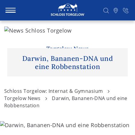
S
k
i
Suchen
p
Torgelow News
t
Darwin, Bananen-DNA und
o
eine Robbenstation
c
o
n
Schloss Torgelow: Internat & Gymnasium
t
Torgelow News
Darwin, Bananen-DNA und eine
e
Robbenstation
n
t