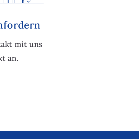
nfordern
takt mit uns
t an.