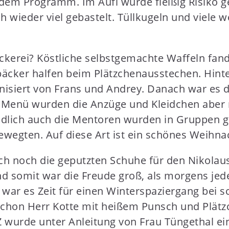
em Programm. Im Aufi wurde fleißig Risiko ge
 wieder viel gebastelt. Tüllkugeln und viele 
ckerei? Köstliche selbstgemachte Waffeln fa
cker halfen beim Plätzchenausstechen. Hint
anisiert von Frans und Andrey. Danach war es d
 Menü wurden die Anzüge und Kleidchen aber n
dlich auch die Mentoren wurden in Gruppen g
ewegten. Auf diese Art ist ein schönes Weihna
h noch die geputzten Schuhe für den Nikolaus
und somit war die Freude groß, als morgens je
 war es Zeit für einen Winterspaziergang be
schon Herr Kotte mit heißem Punsch und Plätzc
urde unter Anleitung von Frau Tüngethal ein