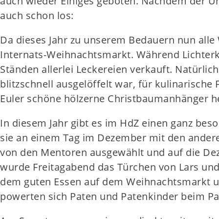
auch wieder Einiges geboten. Nachdem der Unt
t
auch schon los:
e
n
Da dieses Jahr zu unserem Bedauern nun alle
t
Internats-Weihnachtsmarkt. Während Lichterk
Ständen allerlei Leckereien verkauft. Natürli
blitzschnell ausgelöffelt war, für kulinarisc
Euler schöne hölzerne Christbaumanhänger he
In diesem Jahr gibt es im HdZ einen ganz bes
sie an einem Tag im Dezember mit den anderen
von den Mentoren ausgewählt und auf die Deze
wurde Freitagabend das Türchen von Lars und 
dem guten Essen auf dem Weihnachtsmarkt un
powerten sich Paten und Patenkinder beim Pat