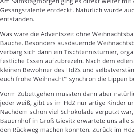
Am Samstagmorgen ging es direkt weiter mit d
Gesangstalente entdeckt. Natürlich wurde auch
entstanden.
Was wäre die Adventszeit ohne Weihnachtsbä
Bäuche. Besonders ausdauernde Weihnachtsbä
verbarg sich dann ein Tischtennisturnier, org
festliche Essen aufzubrezeln. Nach dem edlen
kleinen Bewohner des HdZs und selbstverstän
euch frohe Weihnacht‘“ synchron die Lippen b
Vorm Zubettgehen mussten dann aber natürlic
jeder weiß, gibt es im HdZ nur artige Kinder 
Nachdem schon viel Schokolade verputzt war,
Bauernhof in Groß Gievitz erwartete uns alle 
den Rückweg machen konnten. Zurück im HdZ w