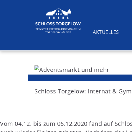
AKTUELLES
S
k
i
Suchen
p
t
Schloss Torgelow: Internat & G
o
c
o
Vom 04.12. bis zum 06.12.2020 fand auf Schlo
n