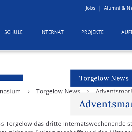
Jobs
Alumni & N
SCHULE
INTERNAT
PROJEKTE
AUF
Torgelow News
ymnasium
Torgelow News
Adventsmar
Adventsma
ss Torgelow das dritte Internatswochenende st