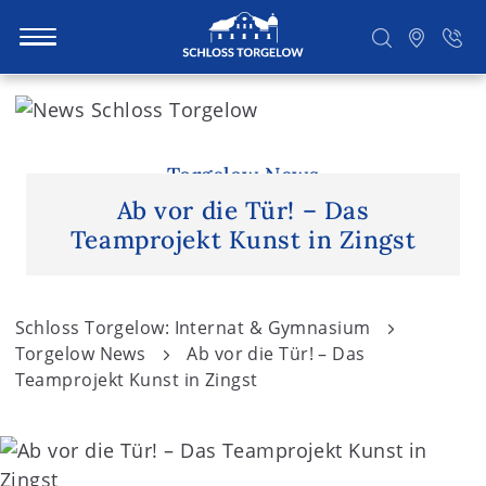
S
k
i
Suchen
p
Torgelow News
t
Ab vor die Tür! – Das
o
Teamprojekt Kunst in Zingst
c
o
n
Schloss Torgelow: Internat & Gymnasium
t
Torgelow News
Ab vor die Tür! – Das
e
Teamprojekt Kunst in Zingst
n
t