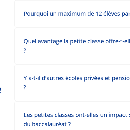
Toggle accordion item
Pourquoi un maximum de 12 élèves par cl
Toggle accordion item
Quel avantage la petite classe offre-t-el
?
Toggle accordion item
Y a-t-il d’autres écoles privées et pens
?
!
Toggle accordion item
Les petites classes ont-elles un impact s
du baccalauréat ?
t