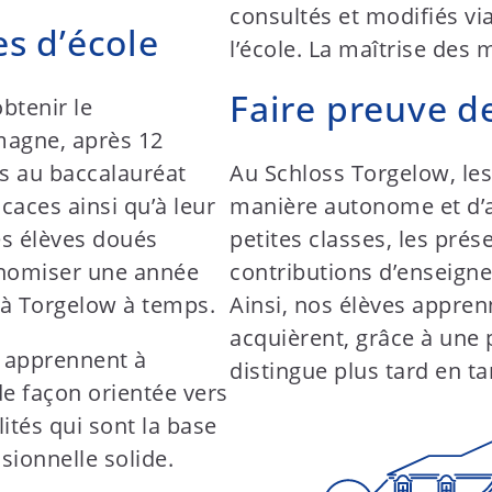
consultés et modifiés vi
s d’école
l’école. La maîtrise des 
Faire preuve de
btenir le
emagne, après 12
ls au baccalauréat
Au Schloss Torgelow, les 
caces ainsi qu’à leur
manière autonome et d’a
s élèves doués
petites classes, les prés
nomiser une année
contributions d’enseign
 à Torgelow à temps.
Ainsi, nos élèves apprenn
acquièrent, grâce à une p
ow apprennent à
distingue plus tard en t
de façon orientée vers
lités qui sont la base
sionnelle solide.