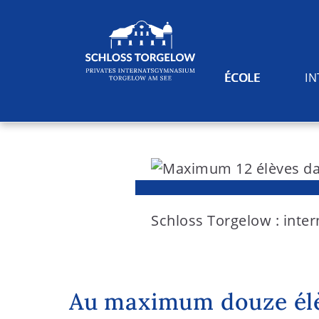
ÉCOLE
I
S
k
i
Suchen
p
t
Schloss Torgelow : inter
o
c
o
Au maximum douze élè
n