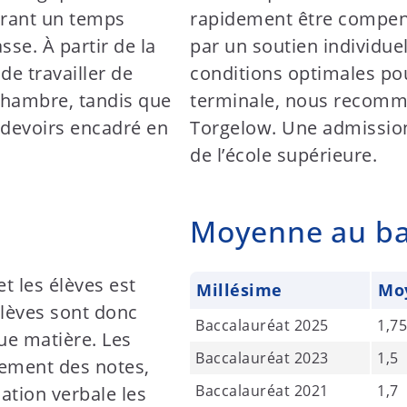
durant un temps
rapidement être compens
se. À partir de la
par un soutien individue
 de travailler de
conditions optimales po
chambre, tandis que
terminale, nous recom
 devoirs encadré en
Torgelow. Une admission
de l’école supérieure.
Moyenne au ba
t les élèves est
Millésime
Mo
lèves sont donc
Baccalauréat 2025
1,7
ue matière. Les
Baccalauréat 2023
1,5
ement des notes,
Baccalauréat 2021
1,7
tion verbale les