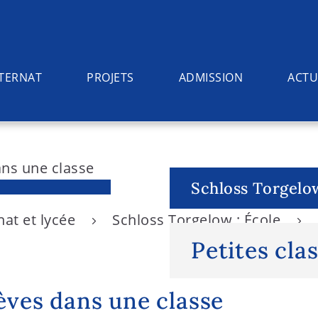
NTERNAT
PROJETS
ADMISSION
ACTU
Schloss Torgelow
nat et lycée
Schloss Torgelow : École
Petites cla
ves dans une classe