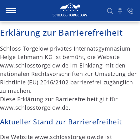
S
Erklärung zur Barrierefreiheit
k
i
Suchen
Schloss Torgelow privates Internatsgymnasium
p
Helge Lehmann KG ist bemüht, die Website
t
www.schlosstorgelow.de im Einklang mit den
o
nationalen Rechtsvorschriften zur Umsetzung der
c
Richtlinie (EU) 2016/2102 barrierefrei zugänglich
o
zu machen.
n
Diese Erklärung zur Barrierefreiheit gilt für
t
www.schlosstorgelow.de.
e
n
Aktueller Stand zur Barrierefreiheit
t
Die Website www.schlosstorgelow.de ist