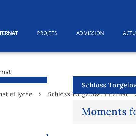
NTERNAT
PROJETS
ADMISSION
ACTU
Schloss Torgelow
nat et lycée
Schloss Torgelow : Internat
Moments fo