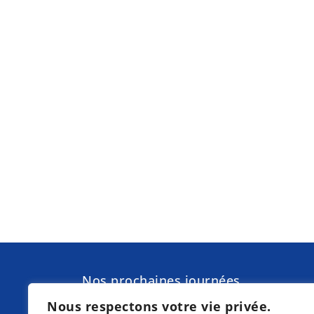
Nos prochaines journées
d'information à Torgelow am See pr
Nous respectons votre vie privée.
de Waren (Müritz) :