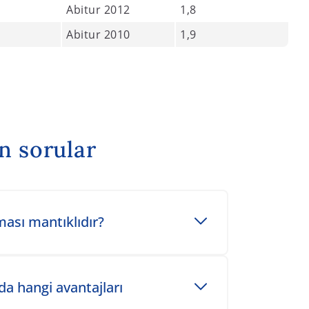
Abitur 2012
1,8
Abitur 2010
1,9
an sorular
ası mantıklıdır?
da hangi avantajları