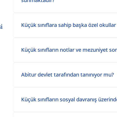
sunmaktadır?
Toggle accordion item
Küçük sınıflara sahip başka özel okullar 
i
Toggle accordion item
Küçük sınıfların notlar ve mezuniyet son
Toggle accordion item
Abitur devlet tarafından tanınıyor mu?
Toggle accordion item
Küçük sınıfların sosyal davranış üzerinde