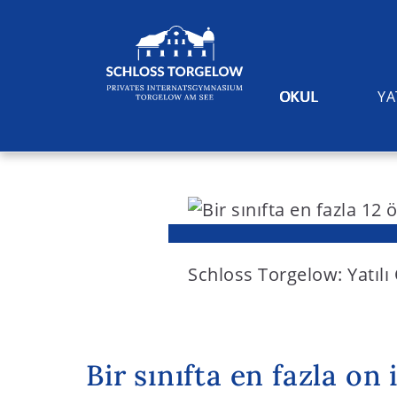
OKUL
YA
S
k
i
Suchen
p
t
Schloss Torgelow: Yatılı
o
c
o
Bir sınıfta en fazla on 
n