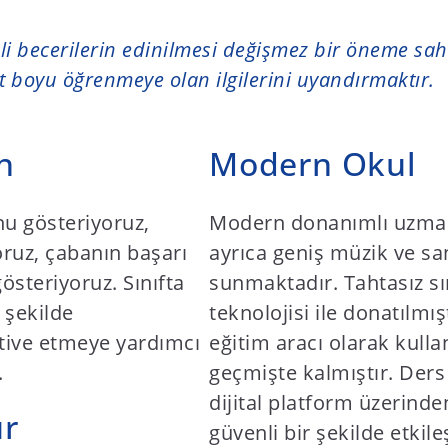
li becerilerin edinilmesi değişmez bir öneme sahi
 boyu öğrenmeye olan ilgilerini uyandırmaktır.
n
Modern Okul
u gösteriyoruz,
Modern donanımlı uzmanlı
yoruz, çabanın başarı
ayrıca geniş müzik ve san
gösteriyoruz. Sınıfta
sunmaktadır. Tahtasız sın
 şekilde
teknolojisi ile donatılmışt
otive etmeye yardımcı
eğitim aracı olarak kull
.
geçmişte kalmıştır. Ders
dijital platform üzerinden
ur
güvenli bir şekilde etkil