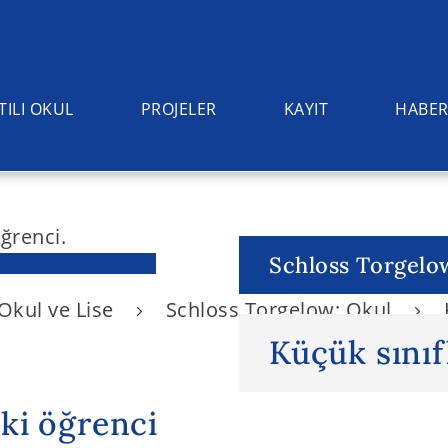
TILI OKUL
PROJELER
KAYIT
HABER
Schloss Torgelo
 Okul ve Lise
Schloss Torgelow: Okul
Küçük sınıf
iki öğrenci