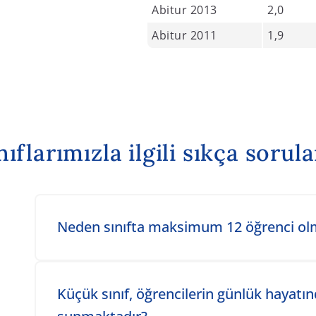
Abitur 2013
2,0
Abitur 2011
1,9
ıflarımızla ilgili sıkça sorul
Toggle accordion item
Neden sınıfta maksimum 12 öğrenci olm
Toggle accordion item
Küçük sınıf, öğrencilerin günlük hayatın