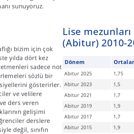
manı sunuyoruz.
Lise mezunları 
(Abitur) 2010-2
aflığı bizim için çok
te yılda dört kez
Dönem
Ortal
ğretmenleri sadece not
Abitur 2025
1,75
rlemeleri sözlü bir
yellerini gösterirler.
Abitur 2023
1,5
ler ve velilere
Abitur 2021
1,7
 ve ders veren
Abitur 2019
1,9
larının gelişimi
Abitur 2017
1,7
ğrenciler derslere
Abitur 2015
1,9
iyle değil, sınıfın