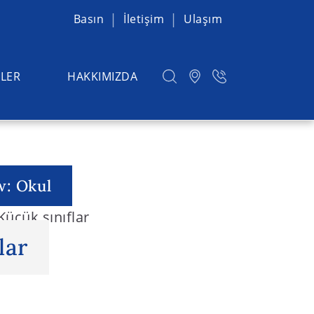
Basın
İletişim
Ulaşım
LER
HAKKIMIZDA
w: Okul
Küçük sınıflar
lar