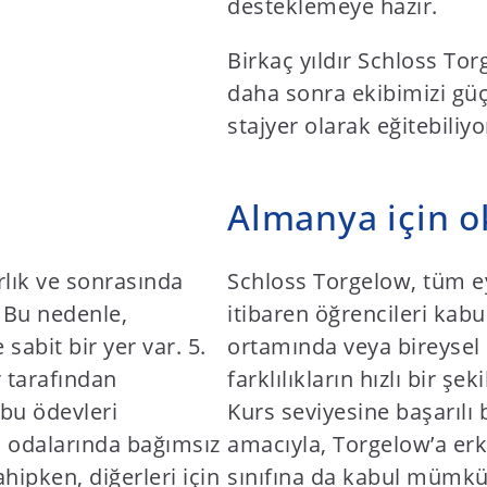
desteklemeye hazır.
Birkaç yıldır Schloss To
daha sonra ekibimizi gü
stajyer olarak eğitebiliyo
Almanya için o
rlık ve sonrasında
Schloss Torgelow, tüm ey
. Bu nedenle,
itibaren öğrencileri kab
abit bir yer var. 5.
ortamında veya bireysel 
r tarafından
farklılıkların hızlı bir şe
 bu ödevleri
Kurs seviyesine başarılı 
er, odalarında bağımsız
amacıyla, Torgelow’a erke
hipken, diğerleri için
sınıfına da kabul mümk