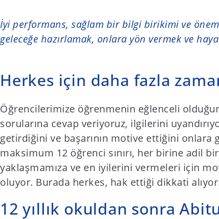
t
e
İyi performans, sağlam bir bilgi birikimi ve önem
n
geleceğe hazırlamak, onlara yön vermek ve hayat
t
Herkes için daha fazla zama
Öğrencilerimize öğrenmenin eğlenceli olduğun
sorularına cevap veriyoruz, ilgilerini uyandırı
getirdiğini ve başarının motive ettiğini onlara 
maksimum 12 öğrenci sınırı, her birine adil bir
yaklaşmamıza ve en iyilerini vermeleri için m
oluyor. Burada herkes, hak ettiği dikkati alıyor
12 yıllık okuldan sonra Abit