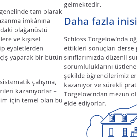
gelmektedir.
 genelinde tam olarak
Daha fazla inis
 kazanma imkânına
’daki olağanüstü
lere ve kişisel
Schloss Torgelow’nda öğr
ip eyaletlerden
ettikleri sonuçları derse
çiş yaparak bir bütün
sınıflarımızda düzenli 
sorumluluklarını üstlene
şekilde öğrencilerimiz er
 sistematik çalışma,
kazanıyor ve sürekli pra
leri kazanıyorlar –
Torgelow’ndan mezun oldu
tim için temel olan bu
elde ediyorlar.